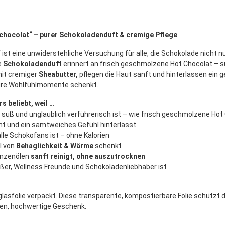
chocolat“ – purer Schokoladenduft & cremige Pflege
“
ist eine unwiderstehliche Versuchung für alle, die Schokolade nicht 
e
Schokoladenduft
erinnert an frisch geschmolzene Hot Chocolat – süß
mit cremiger
Sheabutter,
pflegen die Haut sanft und hinterlassen ein
pure Wohlfühlmomente schenkt.
s beliebt, weil …
 süß und unglaublich verführerisch ist – wie frisch geschmolzene Hot
nt und ein samtweiches Gefühl hinterlässt
alle Schokofans ist – ohne Kalorien
hl von
Behaglichkeit & Wärme
schenkt
anzenölen
sanft reinigt, ohne auszutrocknen
eßer, Wellness Freunde und Schokoladenliebhaber ist
lglasfolie verpackt. Diese transparente, kompostierbare Folie schützt d
nen, hochwertige Geschenk.