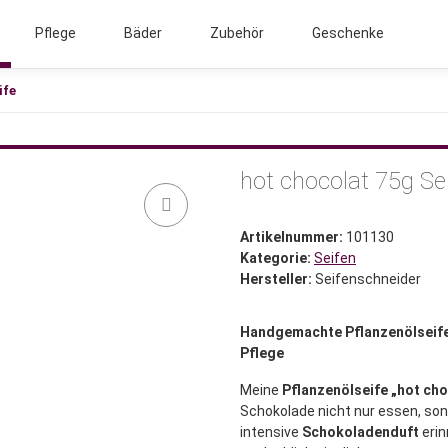
Pflege
Bäder
Zubehör
Geschenke
ife
hot chocolat 75g Se
Artikelnummer:
101130
Kategorie:
Seifen
Hersteller:
Seifenschneider
Handgemachte Pflanzenölseife
Pflege
Meine
Pflanzenölseife „hot cho
Schokolade nicht nur essen, so
intensive
Schokoladenduft
erin