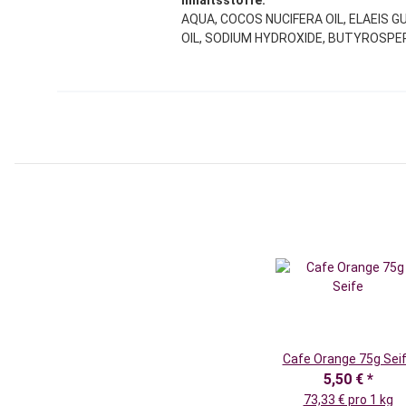
Inhaltsstoffe:
AQUA, COCOS NUCIFERA OIL, ELAEIS G
OIL, SODIUM HYDROXIDE, BUTYROSPE
Produkteigenschaft
Wert
Cafe Orange 75g Sei
5,50 €
*
73,33 € pro 1 kg