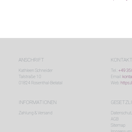
ANSCHRIFT
KONTAK
Kathleen Schneider
Tel.:
+49 35
Talstraße 10
Email:
konta
01824 Rosenthal-Bielatal
Web:
https:
INFORMATIONEN
GESETZL
Zahlung & Versand
Datenschut
AGB
Sitemap
Impressum