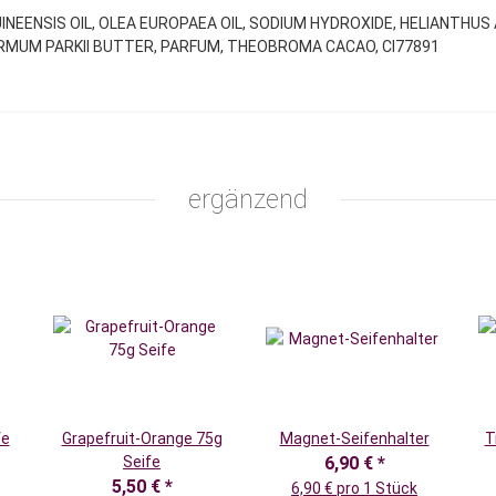
UINEENSIS OIL, OLEA EUROPAEA OIL, SODIUM HYDROXIDE, HELIANTHUS
RMUM PARKII BUTTER, PARFUM, THEOBROMA CACAO, CI77891
ergänzend
fe
Grapefruit-Orange 75g
Magnet-Seifenhalter
T
Seife
6,90 €
*
5,50 €
*
6,90 € pro 1 Stück