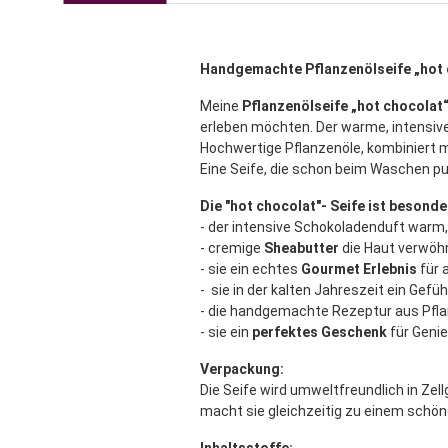
Handgemachte Pflanzenölseife „hot 
Meine
Pflanzenölseife „hot chocolat
erleben möchten. Der warme, intensiv
Hochwertige Pflanzenöle, kombiniert 
Eine Seife, die schon beim Waschen 
Die "hot chocolat"- Seife ist besonder
- der intensive Schokoladenduft warm,
- cremige
Sheabutter
die Haut verwöh
- sie ein echtes
Gourmet Erlebnis
für 
- sie in der kalten Jahreszeit ein Gefü
- die handgemachte Rezeptur aus Pfl
- sie ein
perfektes Geschenk
für Geni
Verpackung:
Die Seife wird umweltfreundlich in Zel
macht sie gleichzeitig zu einem schö