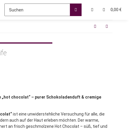
0,00 €
ife
 „hot chocolat“ – purer Schokoladenduft & cremige
colat“
ist eine unwiderstehliche Versuchung für alle, die
ndern auch auf der Haut erleben möchten. Der warme,
nert an frisch geschmolzene Hot Chocolat – süß, tief und