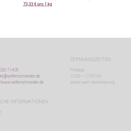
73,33 € pro 1 kg
T
ÖFFNUNGSZEITEN
033 71405
Freitags
kt@seifenschneider.de
10:00 – 17:00 Uhr
//www.seifenschneider.de
sowie nach Vereinbarung
ICHE INFORMATIONEN
z