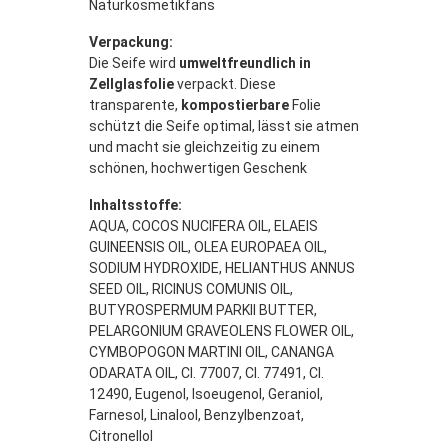
Naturkosmetikfans
Verpackung:
Die Seife wird
umweltfreundlich in
Zellglasfolie
verpackt. Diese
transparente,
kompostierbare
Folie
schützt die Seife optimal, lässt sie atmen
und macht sie gleichzeitig zu einem
schönen, hochwertigen Geschenk
Inhaltsstoffe:
AQUA, COCOS NUCIFERA OIL, ELAEIS
GUINEENSIS OIL, OLEA EUROPAEA OIL,
SODIUM HYDROXIDE, HELIANTHUS ANNUS
SEED OIL, RICINUS COMUNIS OIL,
BUTYROSPERMUM PARKII BUTTER,
PELARGONIUM GRAVEOLENS FLOWER OIL,
CYMBOPOGON MARTINI OIL, CANANGA
ODARATA OIL, CI. 77007, CI. 77491, CI.
12490, Eugenol, Isoeugenol, Geraniol,
Farnesol, Linalool, Benzylbenzoat,
Citronellol