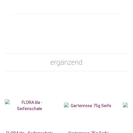
Produkteigenschaft
Wert
ergänzend