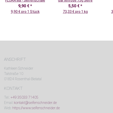
FLORA lila - Seifenschale
Gartenrose 75g Seife
9,90 €
*
5,50 €
*
9,90 € pro 1 Stück
73,33 € pro 1 kg
3
ANSCHRIFT
Kathleen Schneider
Talstraße 10
01824 Rosenthal-Bielatal
KONTAKT
Tel.:
+49 35033 71405
Email:
kontakt@seifenschneider.de
Web:
https://www.seifenschneider.de