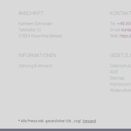
ANSCHRIFT
KONTAK
Kathleen Schneider
Tel.:
+49 35
Talstraße 10
Email:
konta
01824 Rosenthal-Bielatal
Web:
https:
INFORMATIONEN
GESETZL
Zahlung & Versand
Datenschut
AGB
Sitemap
Impressum
Widerrufsre
* Alle Preise inkl. gesetzlicher USt., zzgl.
Versand