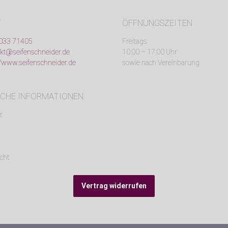
T
ÖFFNUNGSZEITEN
033 71405
Freitags
kt@seifenschneider.de
10:00 – 17:00 Uhr
//www.seifenschneider.de
sowie nach Vereinbarung
ICHE INFORMATIONEN
z
cht
Vertrag widerrufen