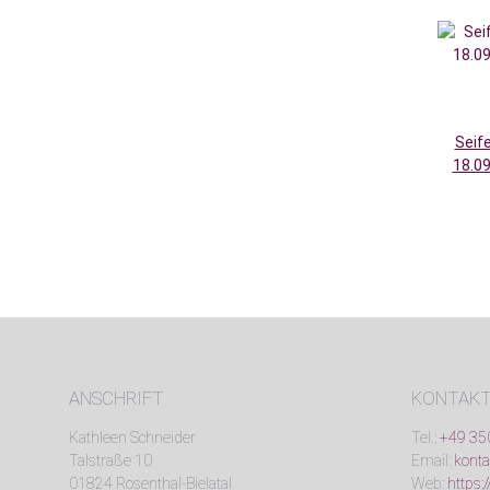
Seife
ANSCHRIFT
KONTAK
Kathleen Schneider
Tel.:
+49 35
Talstraße 10
Email:
konta
01824 Rosenthal-Bielatal
Web:
https: