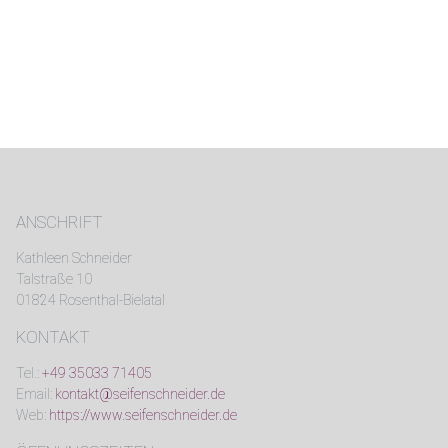
ANSCHRIFT
Kathleen Schneider
Talstraße 10
01824 Rosenthal-Bielatal
KONTAKT
Tel.:
+49 35033 71405
Email:
kontakt@seifenschneider.de
Web:
https://www.seifenschneider.de