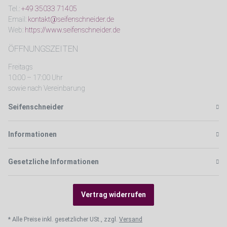
Tel.:
+49 35033 71405
Email:
kontakt@seifenschneider.de
Web:
https://www.seifenschneider.de
ÖFFNUNGSZEITEN
Freitags
10:00 – 17:00 Uhr
sowie nach Vereinbarung
Seifenschneider
Informationen
Gesetzliche Informationen
Vertrag widerrufen
* Alle Preise inkl. gesetzlicher USt., zzgl.
Versand