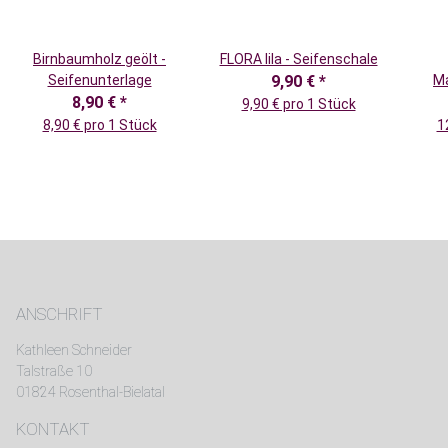
Birnbaumholz geölt -
FLORA lila - Seifenschale
Seifenunterlage
9,90 €
*
Ma
8,90 €
*
9,90 € pro 1 Stück
8,90 € pro 1 Stück
1
ANSCHRIFT
Kathleen Schneider
Talstraße 10
01824 Rosenthal-Bielatal
KONTAKT